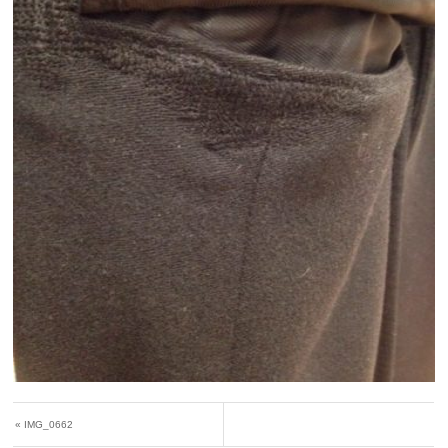
«
IMG_0662